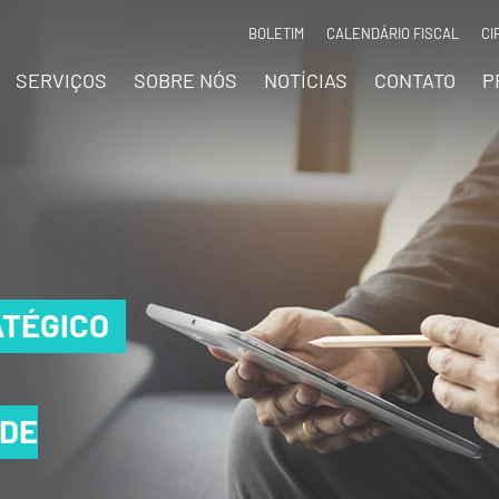
BOLETIM
CALENDÁRIO FISCAL
CI
SERVIÇOS
SOBRE NÓS
NOTÍCIAS
CONTATO
P
TÉGICO
TÉGICO
TÉGICO
 DE
 DE
 DE