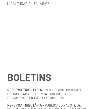
CALENDÁRIO - SALÁRIOS
nstitucional
Institucional
Julho, 10
Julho, 1
ECEITA FEDERAL ATUALIZA
TERCEIRO LOTE DE AUTUAÇÕES
EGRAS CADASTRAIS DO CNPJ
DA RECEITA ESTADUAL POR FALTA
DE INTEGRAÇÃO ENTRE NOTA
FISCAL E MEIOS DE PAGAMENTO É
ENCAMINHADO
BOLETINS
REFORMA TRIBUTÁRIA
- RFB E CGIBS DIVULGAM
CRONOGRAMA DE OBRIGATORIEDADE DOS
DOCUMENTOS FISCAIS ELETRÔNICOS
REFORMA TRIBUTÁRIA
- PUBLICADO PACOTE DE