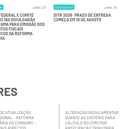
al
Institucional
I
Julho, 27
Julho, 10
FEDERAL E COMITÊ
DITR 2026: PRAZO DE ENTREGA
R
DO IBS DIVULGARÃO
COMEÇA EM 10 DE AGOSTO
R
AMA PARA EMISSÃO DOS
TOS FISCAIS
ICOS DA REFORMA
RIA
RES
DE ATUALIZAÇÃO
ALTERAÇÃO REGULAMENTAR
SIONAL – REFORMA
QUANTO AO CRITÉRIO PARA
ÁRIA DO CONSUMO –
CÁLCULO DO ICMS POR
PAIS ASPECTOS
ANTECIPAÇÃO TRIBUTÁRIA