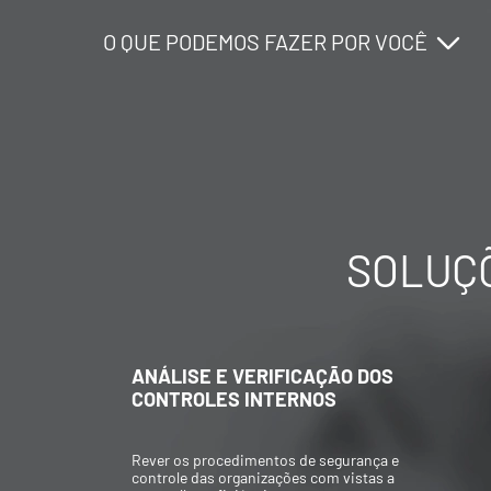
O QUE PODEMOS FAZER POR VOCÊ
O QUE PODEMOS FAZER POR VOCÊ
O QUE PODEMOS FAZER POR VOCÊ
SOLUÇÕ
O
ANÁLISE E VERIFICAÇÃO DOS
CONTROLES INTERNOS
Rever os procedimentos de segurança e
controle das organizações com vistas a