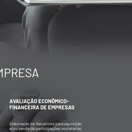
EMPRESA
AVALIAÇÃO ECONÔMICO-
C
FINANCEIRA DE EMPRESAS
C
Elaboração de Valuations para aquisição
A
e/ou venda de participações societárias,
c