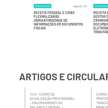
Institucional
Institucion
Julho, 10
Agosto, 03
 EMPRESAS DO
RECEITA FEDERAL E CGIBS
RECEITA 
NAL DEVEM FAZER
FLEXIBILIZARÃO
GESTOR 
TO COM A
OBRIGATORIEDADE DE
CRONOGR
AL ATÉ 30 DE
INFORMAÇÕES EM DOCUMENTOS
DOCUMEN
FISCAIS
ELETRÔN
TRIBUTÁ
ARTIGOS E CIRCULA
CCA – CURSO DE
CURSO 
ATUALIZAÇÃO PROFISSIONAL
PROFIS
– ENCERRAMENTO DO
TRIBUT
BALANÇO CONTÁBIL –
PRINCI